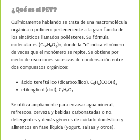
¿Qué es el PET?
Químicamente hablando se trata de una macromolécula
orgánica o polímero perteneciente a la gran familia de
los sintéticos llamados poliésteres. Su fórmula
molecular es (C
H
O
)n, donde la “n” indica el número
10
8
4
de veces que el monómero se repite. Se obtiene por
medio de reacciones sucesivas de condensación entre
dos compuestos orgánicos:
ácido tereftálico (dicarboxílico), C
H
(COOH)
6
4
2
etilenglicol (diol), C
H
O
2
6
2
Se utiliza ampliamente para envasar agua mineral,
refrescos, cerveza y bebidas carbonatadas o no,
detergentes y demás géneros de cuidado doméstico y
alimentos en fase líquida (yogurt, salsas y otros).