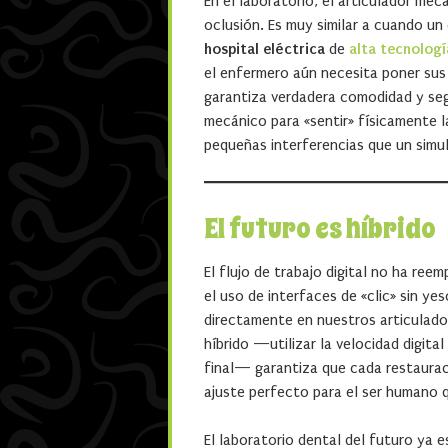
En el laboratorio, el articulador mec
oclusión. Es muy similar a cuando un
hospital eléctrica
de
alta tecnologí
el enfermero aún necesita poner sus 
garantiza verdadera comodidad y segu
mecánico para «sentir» físicamente la
pequeñas interferencias que un simula
El futuro es híbrido
El flujo de trabajo digital no ha ree
el uso de interfaces de «clic» sin y
directamente en nuestros articulado
híbrido —utilizar la velocidad digita
final— garantiza que cada restaurac
ajuste perfecto para el ser humano q
El laboratorio dental del futuro ya e