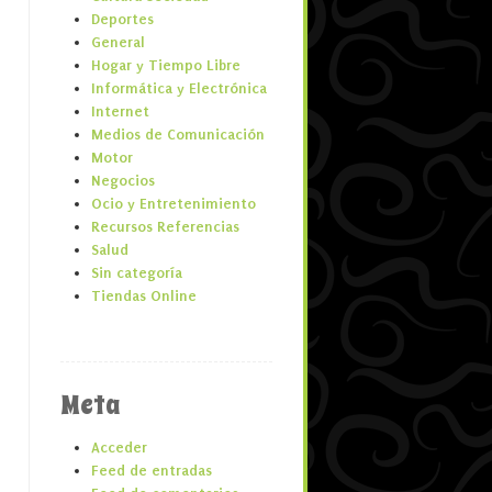
Deportes
General
Hogar y Tiempo Libre
Informática y Electrónica
Internet
Medios de Comunicación
Motor
Negocios
Ocio y Entretenimiento
Recursos Referencias
Salud
Sin categoría
Tiendas Online
Meta
Acceder
Feed de entradas