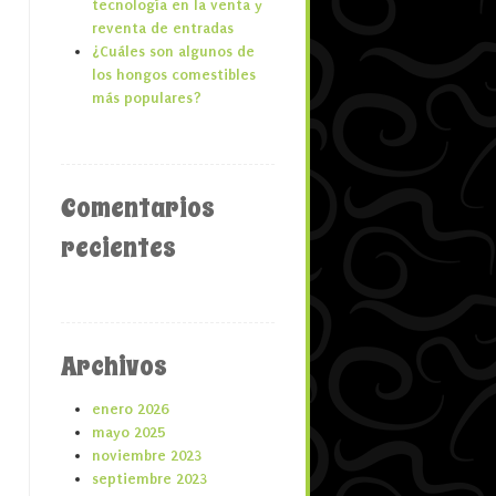
tecnología en la venta y
reventa de entradas
¿Cuáles son algunos de
los hongos comestibles
más populares?
Comentarios
recientes
Archivos
enero 2026
mayo 2025
noviembre 2023
septiembre 2023