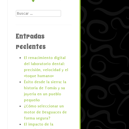
Buscar
Entradas
recientes
El renacimiento digital
del laboratorio dental:
precisión, velocidad y el
«toque humano»
Éxito desde la sierra: la
historia de Tomás y su
joyería en un pueblo
pequeño
¿Cómo seleccionar un
motor de Desguaces de
forma segura?
El impacto de la