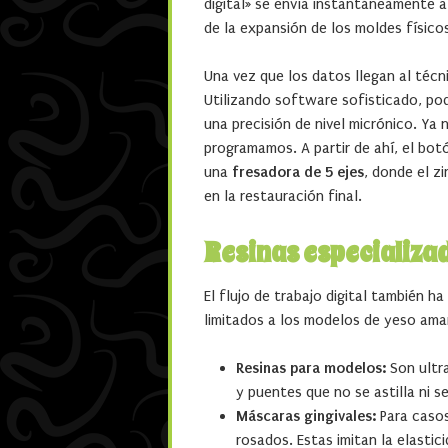
digital» se envía instantáneamente al
de la expansión de los moldes físico
Una vez que los datos llegan al téc
Utilizando software sofisticado, po
una precisión de nivel micrónico. Ya 
programamos. A partir de ahí, el botó
una
fresadora de 5 ejes
, donde el z
en la restauración final.
Resinas especializa
El flujo de trabajo digital también 
limitados a los modelos de yeso amar
Resinas para modelos:
Son ultra
y puentes que no se astilla ni s
Máscaras gingivales:
Para casos
rosados. Estas imitan la elastic