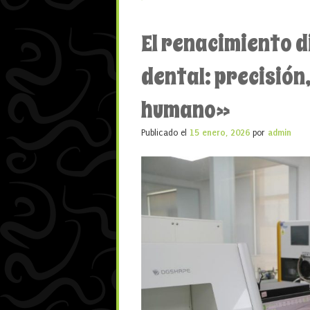
El renacimiento d
dental: precisión,
humano»
Publicado el
15 enero, 2026
por
admin