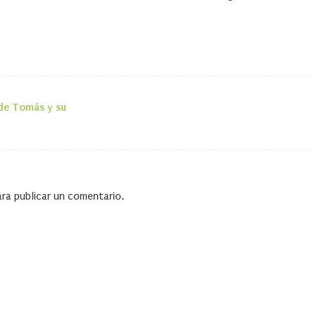
a de Tomás y su
la entrada
ra publicar un comentario.