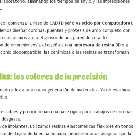
 laboratorio, eliminando los tiempos de envío y las imprecisiones
s.
nico, comienza la fase de
CAD (Diseño Asistido por Computadora)
.
demos diseñar coronas, puentes y prótesis de arco completo con
no calculamos a ojo el grosor de una pared de cera; lo
n de «imprimir» envía el diseño a una
impresora de resina 3D
o a
irconio biocompatible, las cerámicas o las resinas se transforman
das
: los colores de la precisión
ha dado a luz a una nueva generación de materiales. Ya no estamos
illo.
estables y proporcionan una base rígida para trabajos de coronas
e desgasta.
 de implantes, utilizamos resinas elastoméricas flexibles en tonos
idad del tejido de la encía humana, permitiéndonos asegurar que la