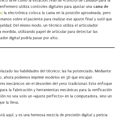
ánico sirve como la estación final de «control de calidad» para la
 enfermero utiliza controles digitales para ajustar una
cama de
a
; la electrónica coloca la cama en la posición aproximada, pero
manos sobre el paciente para realizar ese ajuste final y sutil que
ridad. Del mismo modo, un técnico utiliza el articulador
 mordida, utilizando papel de articular para detectar las
dor digital podría pasar por alto.
mplazado las habilidades del técnico; las ha potenciado. Mediante
eso, ahora podemos imprimir modelos en 3D que encajan
res mecánicos sin el desorden del yeso tradicional. Este enfoque
l para la fabricación y herramientas mecánicas para la verificación
ión no sea solo un «ajuste perfecto» en la computadora, sino un
ue la lleva.
stá aquí, y es una hermosa mezcla de precisión digital y pericia