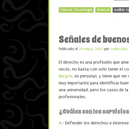
Ciencia Tecnología
General
walkie ta
Señales de bueno
Publicado el
20 mayo, 2016
por
redaccion
El derecho es una profesión que ameri
veces, no basta con solo tener el c
Burgos
, es personal, y tiene que ver
muy importante para identificar bue
una universidad, pero los casos de l
profesionales.
¿Cuáles son los servicio
1.- Defender los derechos e interese