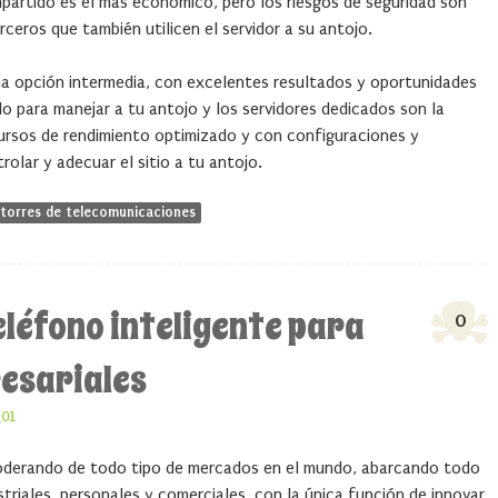
ompartido es el más económico, pero los riesgos de seguridad son
ceros que también utilicen el servidor a su antojo.
una opción intermedia, con excelentes resultados y oportunidades
o para manejar a tu antojo y los servidores dedicados son la
cursos de rendimiento optimizado y con configuraciones y
rolar y adecuar el sitio a tu antojo.
torres de telecomunicaciones
teléfono inteligente para
0
esariales
_01
oderando de todo tipo de mercados en el mundo, abarcando todo
striales, personales y comerciales, con la única función de innovar