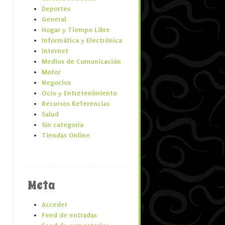
Deportes
General
Hogar y Tiempo Libre
Informática y Electrónica
Internet
Medios de Comunicación
Motor
Negocios
Ocio y Entretenimiento
Recursos Referencias
Salud
Sin categoría
Tiendas Online
Meta
Acceder
Feed de entradas