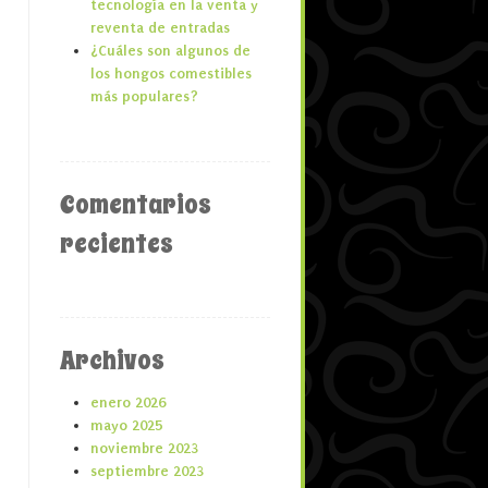
tecnología en la venta y
reventa de entradas
¿Cuáles son algunos de
los hongos comestibles
más populares?
Comentarios
recientes
Archivos
enero 2026
mayo 2025
noviembre 2023
septiembre 2023