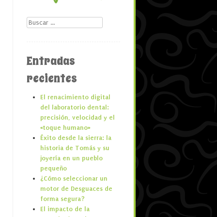
Buscar
Entradas
recientes
El renacimiento digital
del laboratorio dental:
precisión, velocidad y el
«toque humano»
Éxito desde la sierra: la
historia de Tomás y su
joyería en un pueblo
pequeño
¿Cómo seleccionar un
motor de Desguaces de
forma segura?
El impacto de la