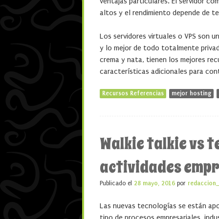
ventajas particulares. El servidor c
altos y el rendimiento depende de ter
Los servidores virtuales o VPS son 
y lo mejor de todo totalmente privad
crema y nata, tienen los mejores re
características adicionales para cont
Recursos Referencias
mejor hosting
Walkie talkie vs 
actividades empr
Publicado el
28 mayo, 2016
por
redaccion
Las nuevas tecnologías se están ap
tipo de procesos empresariales, indu