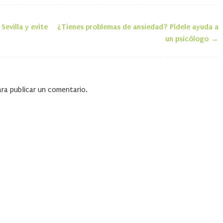
evilla y evite
¿Tienes problemas de ansiedad? Pídele ayuda a
la entrada
un psicólogo
→
ra publicar un comentario.