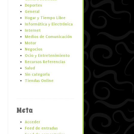
Deportes
General
Hogar y Tiempo Libre
Informática y Electrónica
Internet
Medios de Comunicación
Motor
Negocios
Ocio y Entretenimiento
Recursos Referencias
Salud
Sin categoría
Tiendas Online
Meta
Acceder
Feed de entradas