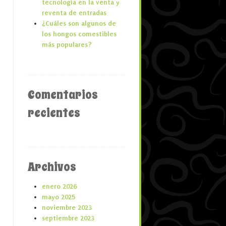
tecnología en la venta y
reventa de entradas
¿Cuáles son algunos de
los hongos comestibles
más populares?
Comentarios
recientes
Archivos
enero 2026
mayo 2025
noviembre 2023
septiembre 2023