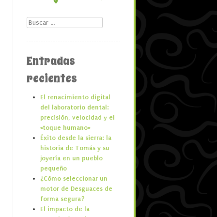
Buscar
Entradas
recientes
El renacimiento digital
del laboratorio dental:
precisión, velocidad y el
«toque humano»
Éxito desde la sierra: la
historia de Tomás y su
joyería en un pueblo
pequeño
¿Cómo seleccionar un
motor de Desguaces de
forma segura?
El impacto de la