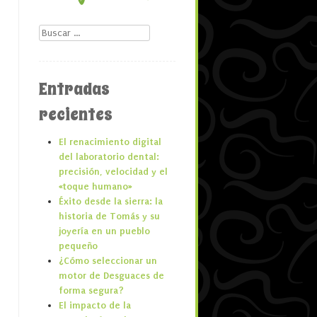
Buscar
Entradas
recientes
El renacimiento digital
del laboratorio dental:
precisión, velocidad y el
«toque humano»
Éxito desde la sierra: la
historia de Tomás y su
joyería en un pueblo
pequeño
¿Cómo seleccionar un
motor de Desguaces de
forma segura?
El impacto de la