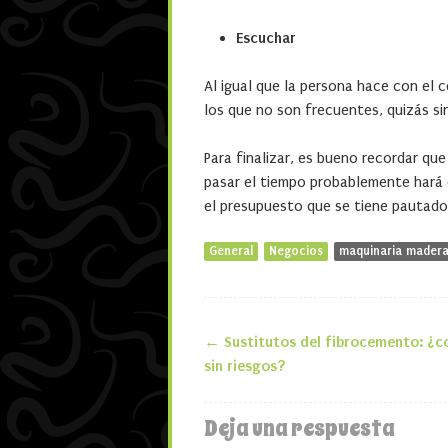
Escuchar
Al igual que la persona hace con el 
los que no son frecuentes, quizás sir
Para finalizar, es bueno recordar qu
pasar el tiempo probablemente hará 
el presupuesto que se tiene pautad
General
Negocios
maquinaria mader
←
Sustitutos del fibrocemento: ¿c
Navegación de 
sin riesgos?
Deja una respuesta