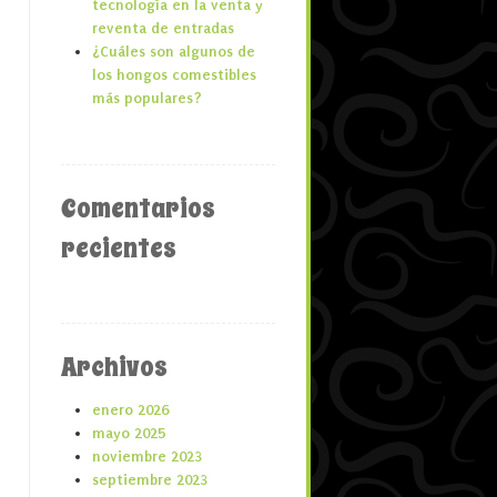
tecnología en la venta y
reventa de entradas
¿Cuáles son algunos de
los hongos comestibles
más populares?
Comentarios
recientes
Archivos
enero 2026
mayo 2025
noviembre 2023
septiembre 2023