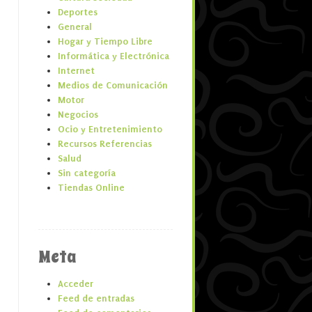
Deportes
General
Hogar y Tiempo Libre
Informática y Electrónica
Internet
Medios de Comunicación
Motor
Negocios
Ocio y Entretenimiento
Recursos Referencias
Salud
Sin categoría
Tiendas Online
Meta
Acceder
Feed de entradas