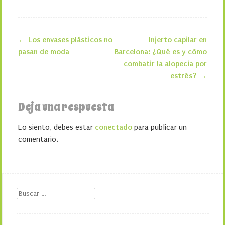
←
Los envases plásticos no
Injerto capilar en
Navegación de la entrada
pasan de moda
Barcelona: ¿Qué es y cómo
combatir la alopecia por
estrés?
→
Deja una respuesta
Lo siento, debes estar
conectado
para publicar un
comentario.
Buscar